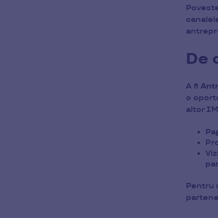
Poveste
canalele
antrepr
De 
A fi
Ant
o oportu
altor IM
Pag
Pro
Viz
pa
Pentru 
partene