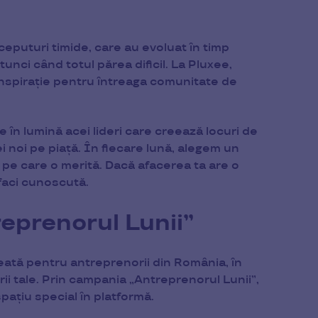
eputuri timide, care au evoluat în timp
unci când totul părea dificil. La Pluxee,
inspirație pentru întreaga comunitate de
e în lumină acei lideri care creează locuri de
 noi pe piață. În fiecare lună, alegem un
a pe care o merită. Dacă afacerea ta are o
faci cunoscută.
prenorul Lunii”
ată pentru antreprenorii din România, în
ii tale. Prin campania „Antreprenorul Lunii”,
pațiu special în platformă.