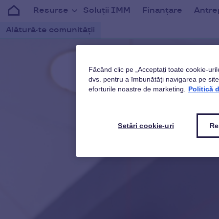
Resurse
Soluții IMM
Finanțare
Antrep
Alătură-te comunității
Făcând clic pe „Acceptați toate cookie-uril
dvs. pentru a îmbunătăți navigarea pe site, 
eforturile noastre de marketing.
Politică 
Setări cookie-uri
Re