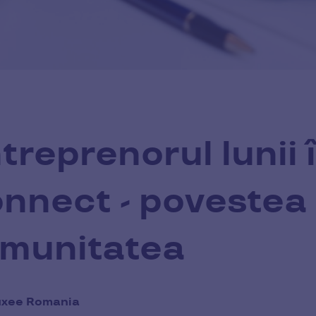
treprenorul lunii
nnect - povestea 
munitatea
uxee Romania