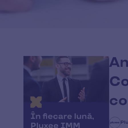
An
Co
co
Pl