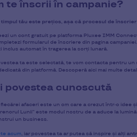
 te înscrii în campanie?
 timpul tău este prețios, așa că procesul de înscrier
eezi un cont gratuit pe platforma Pluxee IMM Connec
pletezi formularul de înscriere din pagina campaniei
i inclus automat în tragerea la sorți lunară.
vestea ta este selectată, te vom contacta pentru un s
dedicată din platformă. Descoperă aici mai multe deta
ți povestea cunoscută
fiecărei afaceri este un om care a crezut într-o idee ș
renorul Lunii” este modul nostru de a aduce la lumină a
nstrui un business.
-te acum
, iar povestea ta ar putea să inspire și alți 