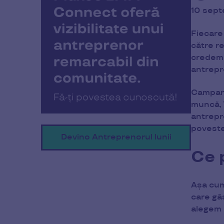
10 sep
Fiecare
către re
credem 
antrepr
Campan
muncă, 
antrepre
poveste
Devino Antreprenorul lunii
Ce 
Așa cum
care gă
alegem l