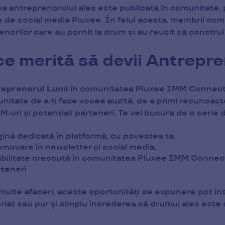
a antreprenorului ales este publicată în comunitate, 
 de social media Pluxee. În felul acesta, membrii comu
enorilor care au pornit la drum și au reușit să constr
ce merită să devii Antrepre
reprenorul Lunii
în comunitatea Pluxee IMM Connect r
nitate de a-ți face vocea auzită, de a primi recunoașter
M-uri și potențiali parteneri. Te vei bucura de o serie 
ină dedicată în platformă, cu povestea ta.
movare în newsletter și social media.
ibilitate crescută în comunitatea Pluxee IMM Connect, 
rteneri
multe afaceri, aceste oportunități de expunere pot î
riat sau pur și simplu încrederea că drumul ales este 