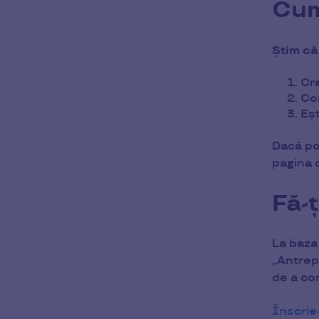
Cum
Știm că
Cr
Com
Eșt
Dacă po
pagina 
Fă-
La baza 
„Antrep
de a co
Înscrie