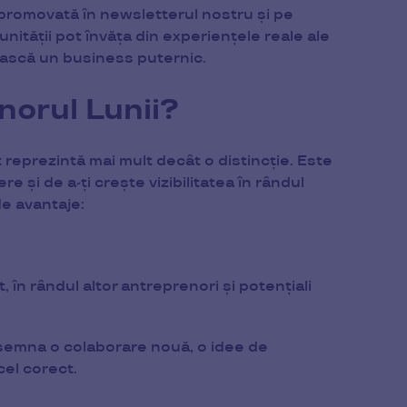
promovată în newsletterul nostru și pe
nității pot învăța din experiențele reale ale
uiască un business puternic.
norul Lunii?
eprezintă mai mult decât o distincție. Este
e și de a-ți crește vizibilitatea în rândul
de avantaje:
în rândul altor antreprenori și potențiali
nsemna o colaborare nouă, o idee de
cel corect.