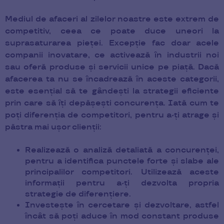
Mediul de afaceri al zilelor noastre este extrem de
competitiv, ceea ce poate duce uneori la
suprasaturarea pieței. Excepție fac doar acele
companii inovatare, ce activează în industrii noi
sau oferă produse și servicii unice pe piață. Dacă
afacerea ta nu se încadrează în aceste categorii,
este esențial să te gândești la strategii eficiente
prin care să îți depășești concurența. Iată cum te
poți diferenția de competitori, pentru a-ți atrage și
păstra mai ușor clienții:
Realizează o analiză detaliată a concurenței,
pentru a identifica punctele forte și slabe ale
principalilor competitori. Utilizează aceste
informații pentru a-ți dezvolta propria
strategie de diferențiere.
Investește în cercetare și dezvoltare, astfel
încât să poți aduce în mod constant produse