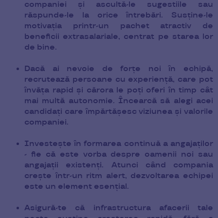
companiei și ascultă-le sugestiile sau
răspunde-le la orice întrebări. Susține-le
motivația printr-un pachet atractiv de
beneficii extrasalariale, centrat pe starea lor
de bine.
Dacă ai nevoie de forțe noi în echipă,
recrutează persoane cu experiență, care pot
învăța rapid și cărora le poți oferi în timp cât
mai multă autonomie. Încearcă să alegi acei
candidați care împărtășesc viziunea și valorile
companiei.
Investește în formarea continuă a angajaților
- fie că este vorba despre oamenii noi sau
angajații existenți. Atunci când compania
crește într-un ritm alert, dezvoltarea echipei
este un element esențial.
Asigură-te că infrastructura afacerii tale