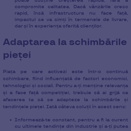
poate susține creșterea rapidă, fără a
compromite calitatea. Dacă vânzările cresc
rapid, însă infrastructura nu face față,
impactul se va simți în termenele de livrare,
dar și în experiența oferită clienților.
Adaptarea la schimbările
pieței
Piața pe care activezi este într-o continuă
schimbare, fiind influențată de factori economici,
tehnologici și sociali. Pentru a-ți menține relevanța
și a face față competiției, trebuie să ai grijă ca
afacerea ta să se adapteze la schimbările și
tendințele pieței. Iată câteva soluții în acest sens:
Informează-te constant, pentru a fi la curent
cu ultimele tendințe din industrie și a-ți putea