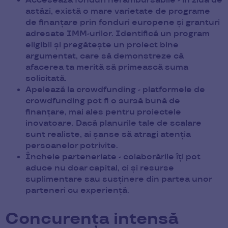
Accesează fonduri nerambursabile - în ziua de
astăzi, există o mare varietate de programe
de finanțare prin fonduri europene și granturi
adresate IMM-urilor. Identifică un program
eligibil și pregătește un proiect bine
argumentat, care să demonstreze că
afacerea ta merită să primească suma
solicitată.
Apelează la crowdfunding - platformele de
crowdfunding pot fi o sursă bună de
finanțare, mai ales pentru proiectele
inovatoare. Dacă planurile tale de scalare
sunt realiste, ai șanse să atragi atenția
persoanelor potrivite.
Încheie parteneriate - colaborările îți pot
aduce nu doar capital, ci și resurse
suplimentare sau susținere din partea unor
parteneri cu experiență.
Concurența intensă