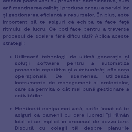
afacerii poate veni cu provocări semnificative, cum
ar fi menținerea calității produselor sau a serviciilor
și gestionarea eficientă a resurselor. În plus, este
important să te asiguri că echipa ta face față
ritmului de lucru. Ce poți face pentru a traversa
procesul de scalare fără dificultăți? Aplică aceste
strategii:
Utilizează tehnologii de ultimă generație și
soluții software pentru a automatiza
procesele repetitive și a îmbunătăți eficiența
operațională. De asemenea, utilizează
instrumente de management al proiectelor,
care să permită o cât mai bună gestionare a
activităților.
Menține-ți echipa motivată, astfel încât să te
asiguri că oamenii cu care lucrezi îți rămân
loiali și se implică în procesul de dezvoltare.
Discută cu colegii tăi despre planurile