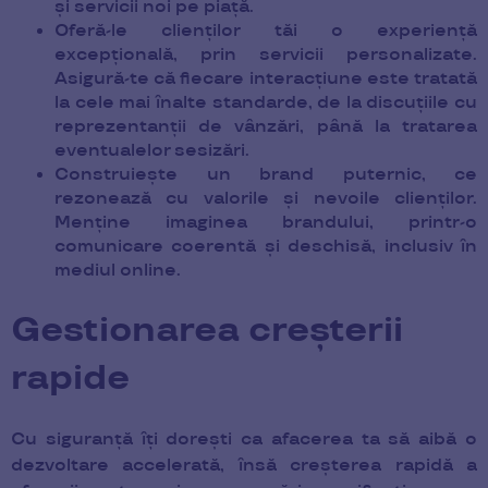
și servicii noi pe piață.
Oferă-le clienților tăi o experiență
excepțională, prin servicii personalizate.
Asigură-te că fiecare interacțiune este tratată
la cele mai înalte standarde, de la discuțiile cu
reprezentanții de vânzări, până la tratarea
eventualelor sesizări.
Construiește un brand puternic, ce
rezonează cu valorile și nevoile clienților.
Menține imaginea brandului, printr-o
comunicare coerentă și deschisă, inclusiv în
mediul online.
Gestionarea creșterii
rapide
Cu siguranță îți dorești ca afacerea ta să aibă o
dezvoltare accelerată, însă creșterea rapidă a