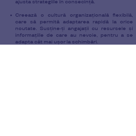
ajusta strategiile în consecință.
Creează o cultură organizațională flexibilă,
care să permită adaptarea rapidă la orice
noutate. Susține-ți angajații cu resursele și
informațiile de care au nevoie, pentru a se
adapta cât mai ușor la schimbări.
Diversifică-ți portofoliul de produse și serviciil,
astfel încât să reduci riscurile asociate cu
dependența de un singur segment de piață.
Solicită feedback de la clienți și folosește-l
pentru a-ți îmbunătăți produsele și serviciile.
Uneori, poate fi dificil să vezi imaginea de
ansamblu, însă părerea clienților te va ajuta să
observi cum evoluează afacerea ta în raport
cu tendințele pieței.
Menținerea satisfacției