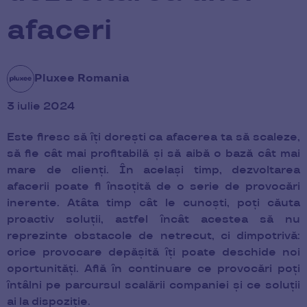
afaceri
Pluxee Romania
3 iulie 2024
Este firesc să îți dorești ca afacerea ta să scaleze,
să fie cât mai profitabilă și să aibă o bază cât mai
mare de clienți. În același timp, dezvoltarea
afacerii poate fi însoțită de o serie de provocări
inerente. Atâta timp cât le cunoști, poți căuta
proactiv soluții, astfel încât acestea să nu
reprezinte obstacole de netrecut, ci dimpotrivă:
orice provocare depășită îți poate deschide noi
oportunități. Află în continuare ce provocări poți
întâlni pe parcursul scalării companiei și ce soluții
ai la dispoziție.