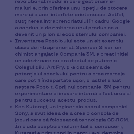
revoluționat modul în care gestionăm e-
mailurile, prin oferirea unui spațiu de stocare
mare și a unei interfețe prietenoase. Astfel,
susținerea intraprenoriatului în cadrul Google
a condus la dezvoltarea unui produs ce a
devenit un pilon al ecosistemului companiei.
Inventarea
Post-it
-ului este un alt exemplu
clasic de intraprenoriat. Spencer Silver, un
chimist angajat la Compania 3M, a creat inițial
un adeziv care nu era destul de puternic.
Colegul său, Art Fry, și-a dat seama de
potențialul adezivului pentru a crea marcaje
care pot fi îndepărtate ușor, și astfel a luat
naștere Post-it. Sprijinul companiei 3M pentru
experimentare și inovare internă a fost crucial
pentru succesul acestui produs.
Ken Kutaragi, un inginer din cadrul companiei
Sony, a avut ideea de a crea o consolă de
jocuri care să folosească tehnologia CD-ROM.
În ciuda scepticismului inițial al conducerii,
Kutaragi a primit sprijin pentru a-și dezvolta