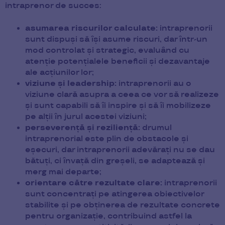
intraprenor de succes:
asumarea riscurilor calculate:
intraprenorii
sunt dispuși să își asume riscuri, dar într-un
mod controlat și strategic, evaluând cu
atenție potențialele beneficii și dezavantaje
ale acțiunilor lor;
viziune și leadership:
intraprenorii au o
viziune clară asupra a ceea ce vor să realizeze
și sunt capabili să îi inspire și să îi mobilizeze
pe alții în jurul acestei viziuni;
perseverență și reziliență:
drumul
intraprenorial este plin de obstacole și
eșecuri, dar intraprenorii adevărați nu se dau
bătuți, ci învață din greșeli, se adaptează și
merg mai departe;
orientare către rezultate clare:
intraprenorii
sunt concentrați pe atingerea obiectivelor
stabilite și pe obținerea de rezultate concrete
pentru organizație, contribuind astfel la