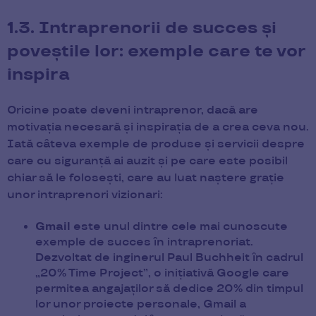
1.3. Intraprenorii de succes și
poveștile lor: exemple care te vor
inspira
Oricine poate deveni intraprenor, dacă are
motivația necesară și inspirația de a crea ceva nou.
Iată câteva exemple de produse și servicii despre
care cu siguranță ai auzit și pe care este posibil
chiar să le folosești, care au luat naștere grație
unor intraprenori vizionari:
Gmail
este unul dintre cele mai cunoscute
exemple de succes în intraprenoriat.
Dezvoltat de inginerul Paul Buchheit în cadrul
„20% Time Project”, o inițiativă Google care
permitea angajaților să dedice 20% din timpul
lor unor proiecte personale, Gmail a