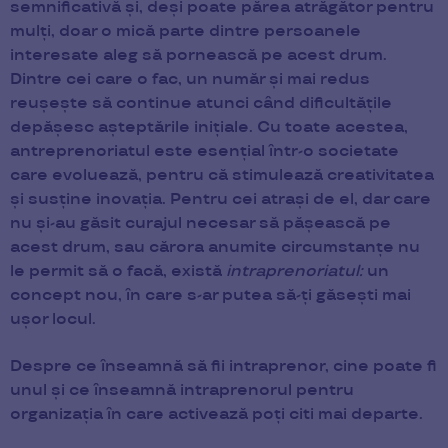
semnificativă și, deși poate părea atrăgător pentru
mulți, doar o mică parte dintre persoanele
interesate aleg să pornească pe acest drum.
Dintre cei care o fac, un număr și mai redus
reușește să continue atunci când dificultățile
depășesc așteptările inițiale. Cu toate acestea,
antreprenoriatul este esențial într-o societate
care evoluează, pentru că stimulează creativitatea
și susține inovația. Pentru cei atrași de el, dar care
nu și-au găsit curajul necesar să pășească pe
acest drum, sau cărora anumite circumstanțe nu
le permit să o facă, există
intraprenoriatul:
un
concept nou, în care s-ar putea să-ți găsești mai
ușor locul.
Despre ce înseamnă să fii intraprenor, cine poate fi
unul și ce înseamnă intraprenorul pentru
organizația în care activează poți citi mai departe.