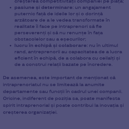
creșterea competitivității companiei pe piață;
pasiune și determinare
: un angajament
puternic față de ideile lor și o dorință
arzătoare de a le vedea transformate în
realitate îi face pe intraprenori să fie
perseverenți și să nu renunțe în fața
obstacolelor sau a eșecurilor;
lucru în echipă și colaborare:
nu în ultimul
rand, antreprenorii au capacitatea de a lucra
eficient în echipă, de a colabora cu ceilalți și
de a construi relații bazate pe încredere.
De asemenea, este important de menționat că
intraprenoriatul nu se limitează la anumite
departamente sau funcții în cadrul unei companii.
Oricine, indiferent de poziția sa, poate manifesta
spirit intraprenorial și poate contribui la inovația și
creșterea organizației.