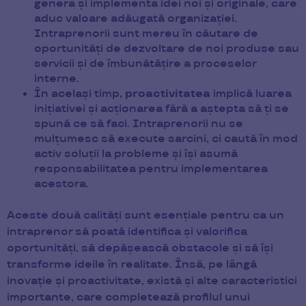
genera și implementa idei noi și originale, care
aduc valoare adăugată organizației.
Intraprenorii sunt mereu în căutare de
oportunități de dezvoltare de noi produse sau
servicii și de îmbunătățire a proceselor
interne.
În același timp,
proactivitatea
implică luarea
inițiativei și acționarea fără a aștepta să ți se
spună ce să faci. Intraprenorii nu se
mulțumesc să execute sarcini, ci caută în mod
activ soluții la probleme și își asumă
responsabilitatea pentru implementarea
acestora.
Aceste două calități sunt esențiale pentru ca un
intraprenor să poată identifica și valorifica
oportunități, să depășească obstacole și să își
transforme ideile în realitate. Însă, pe lângă
inovație și proactivitate, există și alte caracteristici
importante, care completează profilul unui