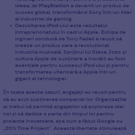
ideea, iar
PlayStation
a devenit un produs de
succes global, transformând Sony într-un lider
al industriei de gaming.
Dezvoltarea
iPod
-ului este rezultatul
intraprenoriatului în cadrul Apple. Echipa de
ingineri condusă de Tony Fadell a reușit să
creeze un produs care a revoluționat
industria muzicală. Sprijinul lui Steve Jobs și
cultura Apple de susținere a inovării au fost
esențiale pentru succesul iPod-ului și pentru
transformarea ulterioară a Apple într-un
gigant al tehnologiei.
În toate aceste cazuri, angajații au reușit pentru
că au avut susținerea companiei lor. Organizațiile
ar trebui să permită angajaților să exploreze idei
noi și să dedice o parte din timpul lor pentru
proiecte inovatoare, așa cum a făcut Google cu
„20% Time Project”. Această libertate stimulează