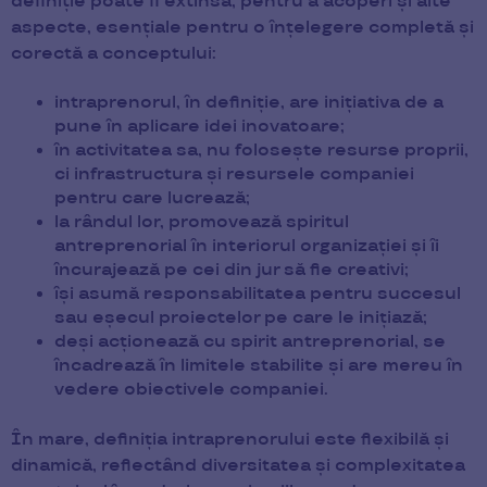
definiție poate fi extinsă, pentru a acoperi și alte
aspecte, esențiale pentru o înțelegere completă și
corectă a conceptului:
intraprenorul, în definiție, are inițiativa de a
pune în aplicare idei inovatoare;
în activitatea sa, nu folosește resurse proprii,
ci infrastructura și resursele companiei
pentru care lucrează;
la rândul lor, promovează spiritul
antreprenorial în interiorul organizației și îi
încurajează pe cei din jur să fie creativi;
își asumă responsabilitatea pentru succesul
sau eșecul proiectelor pe care le inițiază;
deși acționează cu spirit antreprenorial, se
încadrează în limitele stabilite și are mereu în
vedere obiectivele companiei.
În mare, definiția intraprenorului este flexibilă și
dinamică, reflectând diversitatea și complexitatea