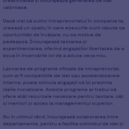
creativitatea și încurajează generarea de idei
valoroase.
Dacă vrei să cultivi intraprenoriatul în compania ta,
creează un spațiu în care eșecurile sunt văzute ca
oportunități de învățare, nu ca motive de
pedeapsă. Încurajează testarea și
experimentarea, oferind angajaților libertatea de a
eșua în încercările lor de a aduce ceva nou.
Lansarea de programe oficiale de intraprenoriat,
cum ar fi competițiile de idei sau acceleratoarele
interne, poate stimula angajații să își prezinte
ideile inovatoare. Aceste programe ar trebui să
ofere atât resursele necesare pentru testare, cât
și mentori și acces la managementul superior.
Nu în ultimul rând, încurajează colaborarea între
departamente, pentru a facilita schimbul de idei și