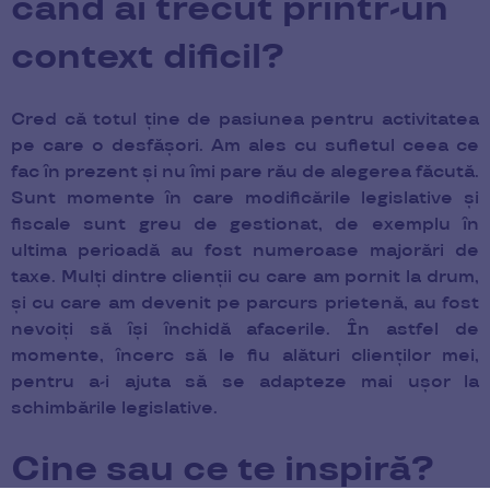
când ai trecut printr-un
context dificil?
Cred că totul ține de pasiunea pentru activitatea
pe care o desfășori. Am ales cu sufletul ceea ce
fac în prezent și nu îmi pare rău de alegerea făcută.
Sunt momente în care modificările legislative și
fiscale sunt greu de gestionat, de exemplu în
ultima perioadă au fost numeroase majorări de
taxe. Mulți dintre clienții cu care am pornit la drum,
și cu care am devenit pe parcurs prietenă, au fost
nevoiți să își închidă afacerile. În astfel de
momente, încerc să le fiu alături clienților mei,
pentru a-i ajuta să se adapteze mai ușor la
schimbările legislative.
Cine sau ce te inspiră?