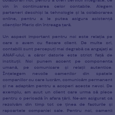
colaborări noi, pentru a oferi servicii integrate, ce
vin în continuarea celor contabile. Alegem
parteneri deschiși la tehnologie și la colaborarea
online, pentru a le putea asigura asistență
clienților Meric din întreaga țară.
Un aspect important pentru noi este relația pe
care o avem cu fiecare client. De multe ori,
contabilii sunt percepuți mai degrabă ca angajați ai
ANAF-ului, a căror datorie este strict față de
instituții. Noi punem accent pe componenta
umană, pe comunicare și relații autentice.
Înțelegem nevoile oamenilor din spatele
companiilor cu care lucrăm, comunicăm permanent
și ne adaptăm pentru a acoperi aceste nevoi. De
exemplu, am avut un client care urma să plece
pentru o perioadă în afara țării. Ne-am asigurat că
rezolvăm din timp tot ce ținea de facturile și
rapoartele companiei sale. Pentru noi, oamenii