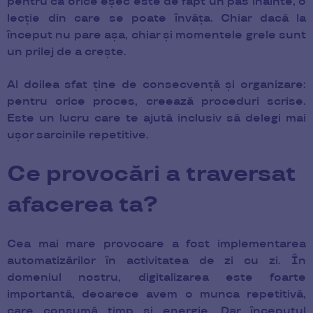
pentru că orice eșec este de fapt un pas înainte, o
lecție din care se poate învăța. Chiar dacă la
început nu pare așa, chiar și momentele grele sunt
un prilej de a crește.
Al doilea sfat ține de consecvență și organizare:
pentru orice proces, creează proceduri scrise.
Este un lucru care te ajută inclusiv să delegi mai
ușor sarcinile repetitive.
Ce provocări a traversat
afacerea ta?
Cea mai mare provocare a fost implementarea
automatizărilor în activitatea de zi cu zi. În
domeniul nostru, digitalizarea este foarte
importantă, deoarece avem o munca repetitivă,
care consumă timp și energie. Dar începutul